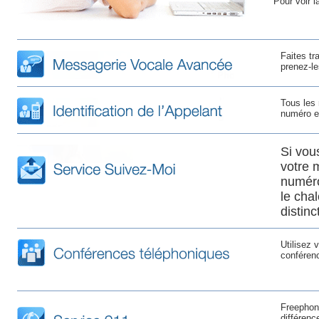
Pour voir l
Faites t
prenez-le
Tous les 
numéro es
Si vou
votre 
numéro
le cha
distin
Utilisez 
conféren
Freephone
différenc