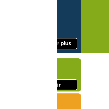
oût
 existant