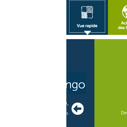
Ajoutez 
micile Fongo.
Des tarifs bas pou
éphone domicile Fongo.
c
ier de 59 $.