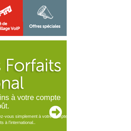
Transférez l
tre compte
Le transfert d
D
ement à votre compte,
al..