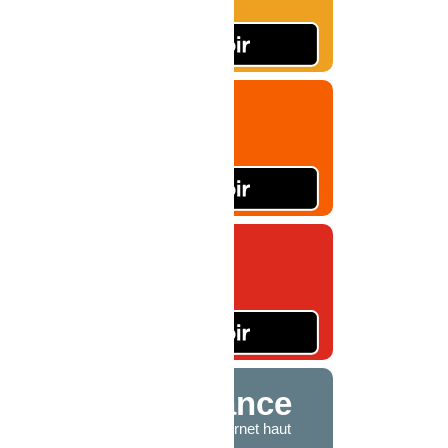
 Fongo
Copyright © 2026
Fongo Inc.
Tous droits réservés
a plupart
partir d’un téléphone
 de confiance
ile numérique et Internet haut